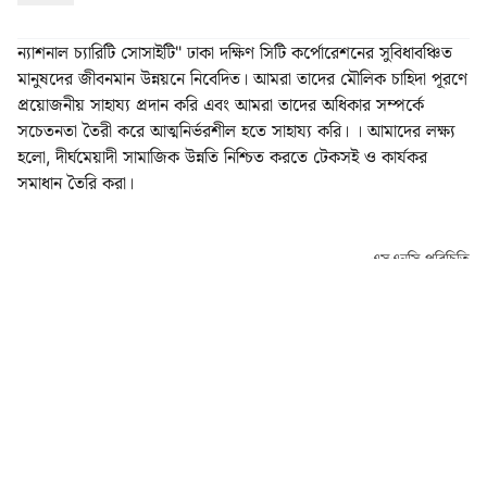
ন্যাশনাল চ্যারিটি সোসাইটি" ঢাকা দক্ষিণ সিটি কর্পোরেশনের সুবিধাবঞ্চিত
মানুষদের জীবনমান উন্নয়নে নিবেদিত। আমরা তাদের মৌলিক চাহিদা পূরণে
প্রয়োজনীয় সাহায্য প্রদান করি এবং আমরা তাদের অধিকার সম্পর্কে
সচেতনতা তৈরী করে আত্মনির্ভরশীল হতে সাহায্য করি। । আমাদের লক্ষ্য
হলো, দীর্ঘমেয়াদী সামাজিক উন্নতি নিশ্চিত করতে টেকসই ও কার্যকর
সমাধান তৈরি করা।
এসএনসি পরিচিতি
সার্ভিসেস
ইভেন্ট
প্রকল্প
নিউজ
দান করুন
যোগাযোগ
ব্লগ
ব্যবহারের শর্তাবলী