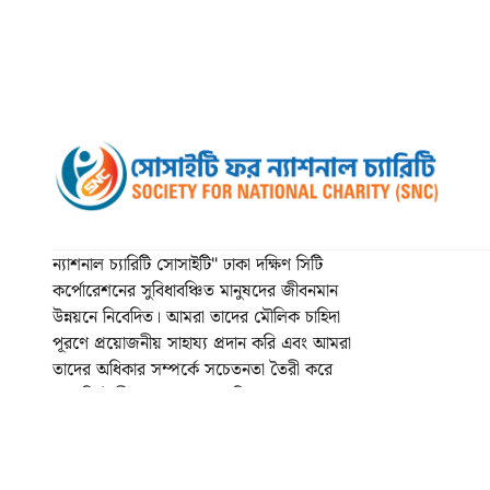
ন্যাশনাল চ্যারিটি সোসাইটি" ঢাকা দক্ষিণ সিটি
কর্পোরেশনের সুবিধাবঞ্চিত মানুষদের জীবনমান
উন্নয়নে নিবেদিত। আমরা তাদের মৌলিক চাহিদা
পূরণে প্রয়োজনীয় সাহায্য প্রদান করি এবং আমরা
তাদের অধিকার সম্পর্কে সচেতনতা তৈরী করে
আত্মনির্ভরশীল হতে সাহায্য করি। । আমাদের লক্ষ্য
হলো, দীর্ঘমেয়াদী সামাজিক উন্নতি নিশ্চিত করতে
টেকসই ও কার্যকর সমাধান তৈরি করা।