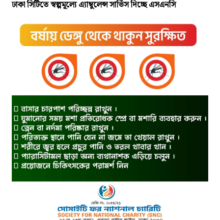
ঢাকা সিটিতে স্বল্পমূল্যে এ্যাম্বুলেন্স সার্ভিস দিচ্ছে এসএনসি