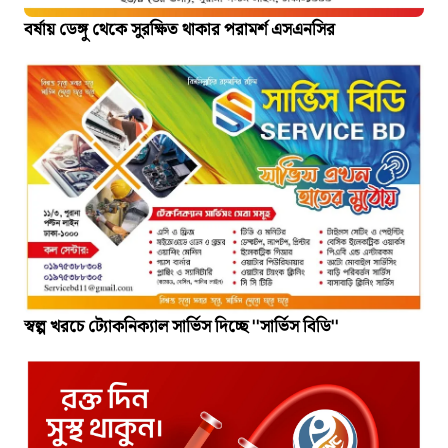
বর্ষায় ডেঙ্গু থেকে সুরক্ষিত থাকার পরামর্শ এসএনসির
স্বল্প খরচে ট্যোকনিক্যাল সার্ভিস দিচ্ছে ''সার্ভিস বিডি''