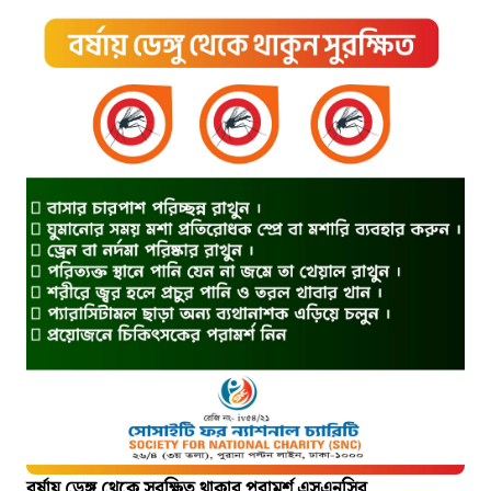
বর্ষায় ডেঙ্গু থেকে সুরক্ষিত থাকার পরামর্শ এসএনসির