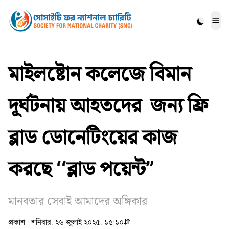
Me
মাইলষ্টোন কলেজে বিমান
দূর্ঘটনায় আহতদের জন্য ফ্রি
ব্লাড ডোনেটিংয়ের কাজ
করছে ‘‘ব্লাড পয়েন্ট”
মানবতার সেবাই আমাদের অঙ্গিকার
প্রকাশ : শনিবার, ২৬ জুলাই ২০২৫, ১৫:১০