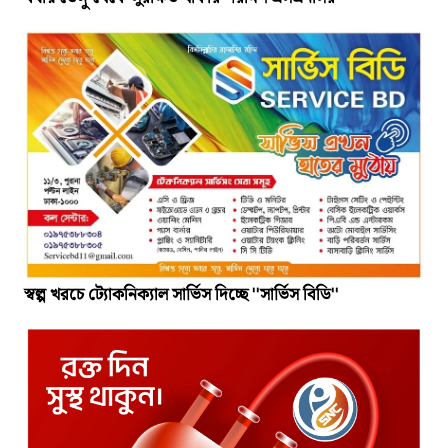
স্বল্প খরচে ট্যোকনিক্যাল সার্ভিস দিচ্ছে ''সার্ভিস বিডি''